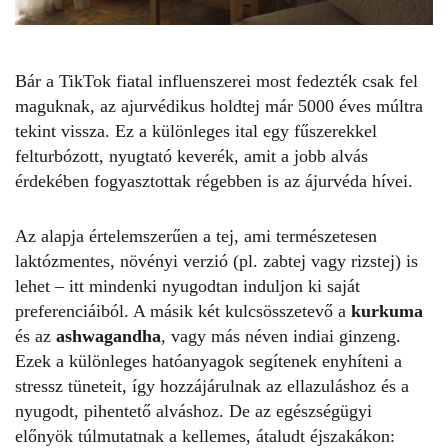
Bár a TikTok fiatal influenszerei most fedezték csak fel
maguknak, az ajurvédikus holdtej már 5000 éves múltra
tekint vissza. Ez a különleges ital egy fűszerekkel
felturbózott, nyugtató keverék, amit a
jobb alvás
érdekében fogyasztottak régebben is az ájurvéda hívei.
Az alapja értelemszerűen a tej, ami természetesen
laktózmentes, növényi verzió (pl. zabtej vagy rizstej) is
lehet – itt mindenki nyugodtan induljon ki saját
preferenciáiból. A másik két kulcsösszetevő a
kurkuma
és az
ashwagandha
, vagy más néven indiai ginzeng.
Ezek a különleges hatóanyagok segítenek enyhíteni a
stressz tüneteit, így hozzájárulnak az ellazuláshoz és a
nyugodt, pihentető
alváshoz
. De az egészségügyi
előnyök túlmutatnak a kellemes, átaludt éjszakákon: