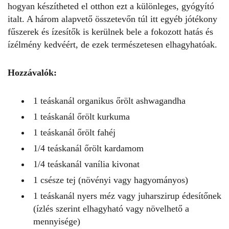
hogyan készítheted el otthon ezt a különleges, gyógyító
italt. A három alapvető összetevőn túl itt egyéb jótékony
fűszerek és ízesítők is kerülnek bele a fokozott hatás és
ízélmény kedvéért, de ezek természetesen elhagyhatóak.
Hozzávalók:
1 teáskanál organikus őrölt ashwagandha
1 teáskanál őrölt
kurkuma
1 teáskanál őrölt fahéj
1/4 teáskanál őrölt kardamom
1/4 teáskanál vanília kivonat
1 csésze tej (növényi vagy hagyományos)
1 teáskanál nyers méz vagy juharszirup édesítőnek
(ízlés szerint elhagyható vagy növelhető a
mennyisége)