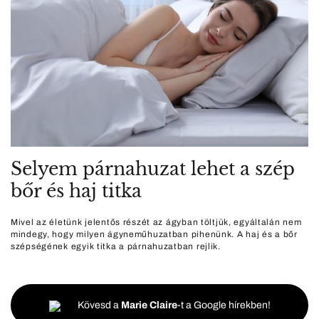
Selyem párnahuzat lehet a szép
bőr és haj titka
Mivel az életünk jelentős részét az ágyban töltjük, egyáltalán nem
mindegy, hogy milyen ágyneműhuzatban pihenünk. A haj és a bőr
szépségének egyik titka a párnahuzatban rejlik.
Kövesd a
Marie Claire
-t a Google hírekben!