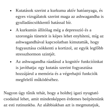
Kutatások szerint a kurkuma aktív hatóanyaga, és
egyes vizsgálatok szerint maga az ashwagandha is
gyulladáscsökkentő
hatással bír.
A kurkumin állítólag még a depresszió és a
szorongás tüneteit is képes lehet enyhíteni, míg az
ashwagandhával kapcsolatban kimutatták, hogy
fogyasztása csökkenti a kortizol, az egyik legfőbb
stresszhormon szintjét.
Az ashwagandha ráadásul a kognitív funkcióinkat
is javíthatja: egy kutatás szerint fogyasztása
hozzájárul a memória és a végrehajtó funkciók
megfelelő működéséhez.
Nagyon úgy tűnik tehát, hogy a holdtej igazi nyugtató
csodaital lehet, amit mindenképpen érdemes beépítenünk
az esti rutinunkba. Az alábbiakban azt is megmutatjuk,