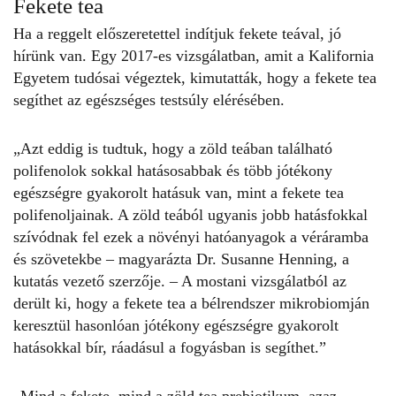
Fekete tea
Ha a reggelt előszeretettel indítjuk fekete teával, jó
hírünk van. Egy 2017-es vizsgálatban, amit a Kalifornia
Egyetem tudósai végeztek, kimutatták, hogy a fekete tea
segíthet az
egészséges testsúly
elérésében.
„Azt eddig is tudtuk, hogy a zöld teában található
polifenolok sokkal hatásosabbak és több jótékony
egészségre gyakorolt hatásuk van, mint a fekete tea
polifenoljainak. A zöld teából ugyanis jobb hatásfokkal
szívódnak fel ezek a növényi hatóanyagok a véráramba
és szövetekbe – magyarázta Dr.
Susanne Henning
, a
kutatás vezető szerzője. – A mostani vizsgálatból az
derült ki, hogy a fekete tea a bélrendszer mikrobiomján
keresztül hasonlóan jótékony egészségre gyakorolt
hatásokkal bír, ráadásul a fogyásban is segíthet.”
„Mind a fekete, mind a zöld tea prebiotikum, azaz