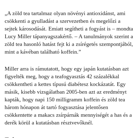
„A zöld tea tartalmaz olyan növényi antioxidánst, ami
csökkenti a gyulladást a szervezetben és megelőzi a
sejtek károsodását. Emiatt segítheti a fogyást is – mondta
Lucy Miller
tápanyagszakértő. – A tanulmányok szerint a
zöld tea hasonló hatást fejt ki a zsírégetés szempontjából,
mint a kávéban található koffein.”
Miller arra is rámutatott, hogy egy japán kutatásban azt
figyelték meg, hogy a teafogyasztás 42 százalékkal
csökkentheti a kettes típusú diabétesz kockázatát. Egy
másik, kisebb vizsgálatban 2005-ben azt az eredményt
kapták, hogy napi 150 milligramm koffein és zöld tea
három hónapon át tartó fogyasztása jelentősen
csökkentette a makacs zsírpárnák mennyiségét a has és a
derék körül a kutatásban résztvevőknél.