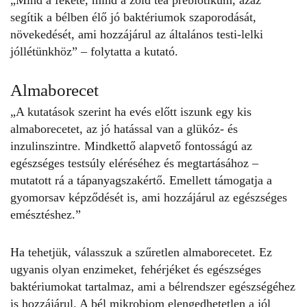
segítik a bélben élő jó baktériumok szaporodását,
növekedését, ami hozzájárul az általános testi-lelki
jóllétünkhöz” – folytatta a kutató.
Almaborecet
„A kutatások szerint ha evés előtt iszunk egy kis
almaborecetet, az jó hatással van a glükóz- és
inzulinszintre. Mindkettő alapvető fontosságú az
egészséges testsúly eléréséhez és megtartásához –
mutatott rá a tápanyagszakértő. Emellett támogatja a
gyomorsav képződését is, ami hozzájárul az egészséges
emésztéshez.”
Ha tehetjük, válasszuk a szűretlen almaborecetet. Ez
ugyanis olyan enzimeket, fehérjéket és egészséges
baktériumokat tartalmaz, ami a bélrendszer egészségéhez
is hozzájárul. A bél mikrobiom elengedhetetlen a jól