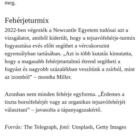
meg.
Fehérjeturmix
2022-ben végezték a Newcastle Egyetem tudósai azt a
vizsgálatot, amiből kiderült, hogy a
tejsavófehérje-turmix
fogyasztása evés előtt segíthet a vércukorszint
egyensúlyban tartásában. „Azt is több kutatás kimutatta,
hogy a magasabb fehérjetartalmú étrend segítheti a
fogyást és nagyobb százalékban veszítünk a zsírból, mint
az izomból” – mondta Miller.
Azonban nem minden fehérje egyforma. „Érdemes a
tiszta borsófehérjét vagy az organikus tejsavófehérjét
választani” – javasolta a tápanyagszakértő.
Forrás:
The Telegraph,
fotó:
Unsplash, Getty Images