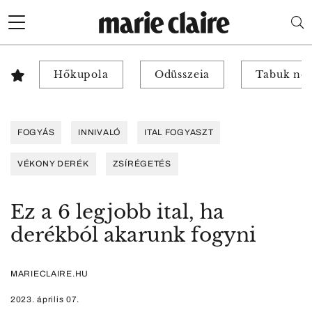
Hőkupola
Odüsszeia
Tabuk nél
FOGYÁS
INNIVALÓ
ITAL FOGYASZT
VÉKONY DERÉK
ZSÍRÉGETÉS
Ez a 6 legjobb ital, ha
derékból akarunk fogyni
MARIECLAIRE.HU
2023. április 07.