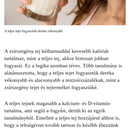
A teljes tejet fogyasztók dereka vékonyabb
A zsírszegény tej kétharmaddal kevesebb kalóriát
tartalmaz, mint a teljes tej, akkor biztosan jobban
fogyaszt. Ez a logika azonban téves. Több tanulmány is
alátámasztotta, hogy a teljes tejet fogyasztók dereka
vékonyabb és alacsonyabb a testzsírszázalékuk, mint a
zsírszegény tejet és tejterméket fogyasztóké.
A teljes tejnek magasabb a kalcium- és D-vitamin-
tartalma, ami segíti a fogyást, derült ki az egyik
tanulmányból. Emellett a teljes tej hozzájárul ahhoz is,
hogy a teltségérzet tovább tartson és később éhezzünk