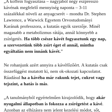
„A koffein fogyasztása – nagyjából négy eszpresszó
kávénak megfelelő mennyiség naponta – 3-11
százalékkal növeli az anyagcserét – mondta Dr.
Stephen
Lawrence
, a Warwick Egyetem Orvostudományi
Karának professzora, a kutatás egyik szerzője. Minél
magasabb a metabolizmus rátája, annál könnyebb a
zsírégetés.
Ha több csésze kávét fogyasztunk egy nap,
a szervezetünk több zsírt éget el annál, mintha
egyáltalán nem innánk kávét.
”
Ne rohanjunk azért annyira a kávéfőzőért. A kutatás csak
összefüggést mutatott ki, nem ok-okozati kapcsolatot.
Ráadásul
ha a kávéba már rakunk tejet, cukrot vagy
tejszínt, a hatás is más
.
„A tanulmányból egyértelműen kirajzolódik, hogy
akár
nyugalmi állapotban is fokozza a
zsírégetést
a kávé
.
Azonban az elhízásra nem jelent kezelési módot, sőt,