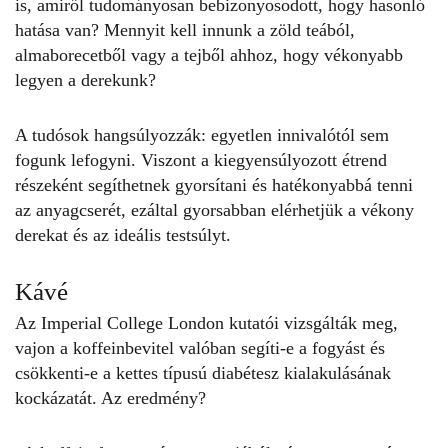
is, amiről tudományosan bebizonyosodott, hogy hasonló
hatása van? Mennyit kell innunk a zöld teából,
almaborecetből vagy a tejből ahhoz, hogy
vékonyabb
legyen
a derekunk?
A tudósok hangsúlyozzák: egyetlen innivalótól sem
fogunk lefogyni. Viszont a kiegyensúlyozott étrend
részeként segíthetnek gyorsítani és hatékonyabbá tenni
az anyagcserét, ezáltal gyorsabban elérhetjük a
vékony
derekat
és az ideális testsúlyt.
Kávé
Az Imperial College London kutatói vizsgálták meg,
vajon a koffeinbevitel valóban segíti-e a fogyást és
csökkenti-e a kettes típusú diabétesz kialakulásának
kockázatát. Az eredmény?