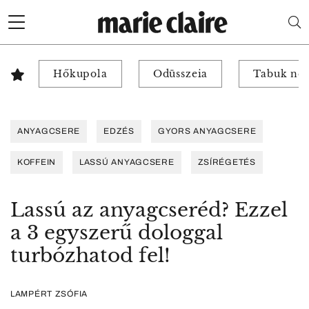
Hőkupola
Odüsszeia
Tabuk nél
ANYAGCSERE
EDZÉS
GYORS ANYAGCSERE
KOFFEIN
LASSÚ ANYAGCSERE
ZSÍRÉGETÉS
Lassú az anyagcseréd? Ezzel
a 3 egyszerű dologgal
turbózhatod fel!
LAMPÉRT ZSÓFIA