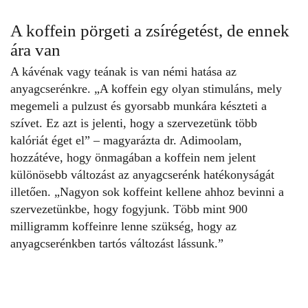
A koffein pörgeti a zsírégetést, de ennek
ára van
A kávénak vagy teának is van némi hatása az
anyagcserénkre. „A koffein egy olyan stimuláns, mely
megemeli a pulzust és gyorsabb munkára készteti a
szívet. Ez azt is jelenti, hogy a szervezetünk több
kalóriát éget el” – magyarázta dr. Adimoolam,
hozzátéve, hogy önmagában a koffein nem jelent
különösebb változást az anyagcserénk hatékonyságát
illetően. „Nagyon sok koffeint kellene ahhoz bevinni a
szervezetünkbe, hogy fogyjunk. Több mint 900
milligramm koffeinre lenne szükség, hogy az
anyagcserénkben tartós változást lássunk.”