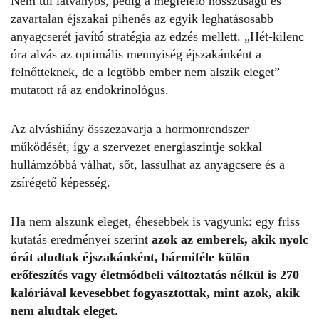
Nem túl látványos, pedig a megfelelő hosszúságú és
zavartalan éjszakai pihenés az egyik leghatásosabb
anyagcserét javító stratégia az edzés mellett. „Hét-kilenc
óra alvás az optimális mennyiség éjszakánként a
felnőtteknek, de a legtöbb ember nem alszik eleget” –
mutatott rá az endokrinológus.
Az
alváshiány
összezavarja a hormonrendszer
működését, így a szervezet energiaszintje sokkal
hullámzóbbá válhat, sőt, lassulhat az anyagcsere és a
zsírégető képesség.
Ha nem alszunk eleget, éhesebbek is vagyunk: egy friss
kutatás eredményei szerint
azok az emberek, akik nyolc
órát aludtak éjszakánként, bármiféle külön
erőfeszítés vagy életmódbeli változtatás nélkül is 270
kalóriával kevesebbet fogyasztottak, mint azok, akik
nem aludtak eleget
.