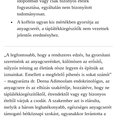
időpontban vagy csak bizonyos ételek
fogyasztása, egyáltalán nem bizonyított
tudományosan.
A koffein ugyan kis mértékben gyorsítja az
anyagcserét, a táplálékkiegészítők nem vezetnek
jelentős eredményhez.
„A legfontosabb, hogy a rendszeres edzés, ha gyorsítani
szeretnénk az
anyagcserénket
, különösen az erősítő,
súlyzós tréning az életünk része legyen és építsük az
izmainkat. Emellett a megfelelő pihenés is sokat számít”
– magyarázta dr. Deena Adimoolam endokrinológus, az
anyagcsere és az elhízás szakértője, hozzátéve, hogy ne
táplálékkiegészítőktől, étrendektől vagy egy bizonyos
ételtől várjuk a csodát. A szakember azt is elárulta,
melyik a három leghatékonyabb, egészséges anyagcserét
támogató hétköznapi szokást, ugyanakkor lerántotta a