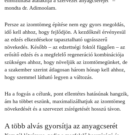
elmozdítása átalakítja a szervezet anyagcseréjét” –
mondta dr. Adimoolam.
Persze az
izomtömeg építése
nem egy gyors megoldás,
idő kell ahhoz, hogy fejlődjön. A kezdőknél érvényesül
az edzés elkezdésekor tapasztalható ugrásszerű
növekedés. Később – az edzettségi foktól függően – az
erősítő edzés és a megfelelő regeneráció kombinációja
szükséges ahhoz, hogy növeljük az izomtömegünket, de
a szakember szerint átlagosan három hónap kell ahhoz,
hogy szemmel látható legyen a változás.
Ha a fogyás a célunk, pont ellentétes hatásúnak hangzik,
ám ha többet eszünk, maximalizálhatjuk az izomtömeg
növekedését és a szervezet zsírégetését hosszú távon.
A több alvás gyorsítja az anyagcserét