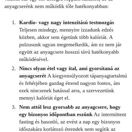
anyagcserénk nem működik tőle hatékonyabban:
Kardio- vagy nagy intenzitású testmozgás
Teljesen mindegy, mennyire izzadunk edzés
közben, akkor sem égetünk több kalóriát. A
pulzusunk ugyan megemelkedik, ám ez nem jár
együtt az anyagcsere hosszú távú hatékonyabb
működésével.
Nincs olyan étel vagy ital, ami gyorsítaná az
anyagcserét
A kiegyensúlyozott tápanyagtartalmú
és fehérjében gazdag étrend nagyon fontos, ám
ezek nincsenek hatással arra, a szervezetünk
mennyi kalóriát éget el.
Nem attól lesz gyorsabb az anyagcsere, hogy
egy bizonyos időpontban eszünk
Az intermittent
fasting és hasonló, az evést a nap egy bizonyos
időszakára korlátozó étrendek nem segítik az