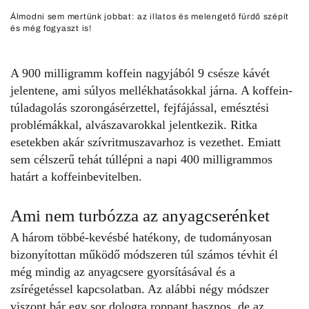
Álmodni sem mertünk jobbat: az illatos és melengető fürdő szépít
és még fogyaszt is!
A 900 milligramm koffein nagyjából 9 csésze kávét
jelentene, ami súlyos mellékhatásokkal járna. A
koffein-
túladagolás
szorongásérzettel, fejfájással, emésztési
problémákkal, alvászavarokkal jelentkezik. Ritka
esetekben akár szívritmuszavarhoz is vezethet. Emiatt
sem célszerű tehát túllépni a napi 400 milligrammos
határt a koffeinbevitelben.
Ami nem turbózza az anyagcserénket
A három többé-kevésbé hatékony, de tudományosan
bizonyítottan működő módszeren túl számos tévhit él
még mindig az anyagcsere gyorsításával és a
zsírégetéssel kapcsolatban. Az alábbi négy módszer
viszont bár egy sor dologra roppant hasznos, de az