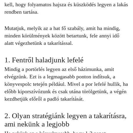
kell, hogy folyamatos hajsza és küszködés legyen a lakás
rendben tartása.
Mutatjuk, melyik az a hat fő szabály, amit ha mindig,
minden körülmények között betartunk, fele annyi idő
alatt végezhetünk a takarítással.
1. Fentről haladjunk lefelé
Mindig a portörlés legyen az első házimunka, amit
elvégzünk. Ezt is a legmagasabb ponton indítsuk, a
könyvespolc tetején például. Mivel a por lefelé hullik, ha
előbb kiporszívózunk és csak utána törölgetünk, a végén
kezdhetjük előről a padló
takarítását
.
2. Olyan stratégiánk legyen a takarításra,
ami nekünk a legjobb