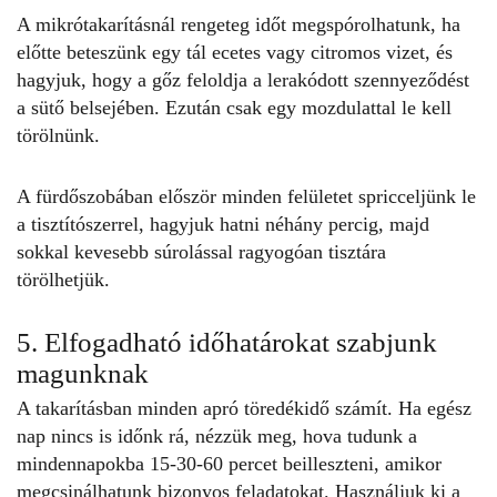
A mikrótakarításnál rengeteg időt megspórolhatunk, ha
előtte beteszünk egy tál ecetes vagy citromos vizet, és
hagyjuk, hogy a gőz feloldja a lerakódott szennyeződést
a sütő belsejében. Ezután csak egy mozdulattal le kell
törölnünk.
A fürdőszobában először minden felületet spricceljünk le
a tisztítószerrel, hagyjuk hatni néhány percig, majd
sokkal kevesebb súrolással ragyogóan tisztára
törölhetjük.
5. Elfogadható időhatárokat szabjunk
magunknak
A
takarításban
minden apró töredékidő számít. Ha egész
nap nincs is időnk rá, nézzük meg, hova tudunk a
mindennapokba 15-30-60 percet beilleszteni, amikor
megcsinálhatunk bizonyos feladatokat. Használjuk ki a