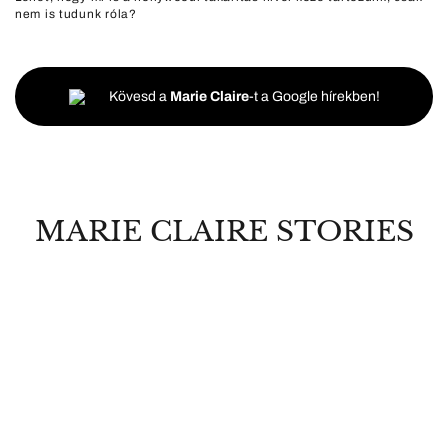
nem is tudunk róla?
Kövesd a
Marie Claire
-t a Google hírekben!
MARIE CLAIRE STORIES