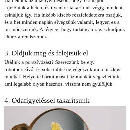
Ha nekünk az a kényelmesebb, hogy 1-2 napot
kijelölünk a héten, és ilyenkor takarítunk végig mindent,
csináljuk így. Ha inkább kisebb részfeladatokra osztjuk,
és a hét minden napján elvégzünk valamit, legyen ez a
mi módszerünk. A lényeg, hogy tudatosan ragaszkodjunk
ehhez a rendszerhez.
3. Oldjuk meg és felejtsük el
Utáljuk a porszívózást? Szerezzünk be egy
robotporszívót és soha többé ne végezzük mi a piszkos
munkát. Helyette bármi mást házimunkát végezhetünk,
ami legalább olyan hasznos, viszont nem gyűlöljük.
4. Odafigyeléssel takarítsunk