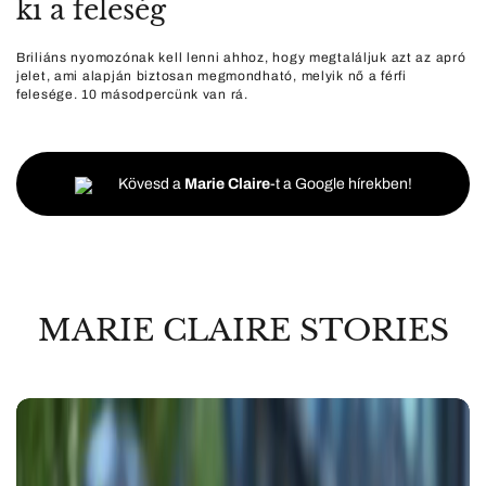
ki a feleség
Briliáns nyomozónak kell lenni ahhoz, hogy megtaláljuk azt az apró
jelet, ami alapján biztosan megmondható, melyik nő a férfi
felesége. 10 másodpercünk van rá.
Kövesd a
Marie Claire
-t a Google hírekben!
MARIE CLAIRE STORIES