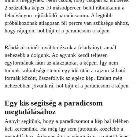
mint a meggynek. Nem csoda, hogy csupán az emberek
2 százaléka képes 10 másodpercen belül rábukkanni a
feladványon rejtőzködő paradicsomra. A legtöbb
próbálkozónak átlagosan fél percre van szüksége ahhoz,
hogy rájöjjön, hol bújt el a paradicsom a
képen
.
Ráadásul minél tovább nézzük a
feladványt
, annál
nehezebb a dolgunk. Az agyunk kezdi teljesen
egyformának látni az alakzatokat a képen. Így nem
tudunk különbséget tenni egy idő után a rajzon látható
formák között, összefolyik az egész kép. Emiatt még
nehezebben jövünk rá, hol bújt el a paradicsom a képen.
Egy kis segítség a paradicsom
megtalálásához
Annyit segítünk, hogy a paradicsomot a kép bal felében
kell keresnünk. Ha még így sem jutottunk közelebb a
megoldáshoz, érdemes úgy is végignézni a rejtett képes