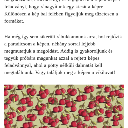
feladványt, hogy ránagyítunk egy kicsit a képre.
Különösen a kép bal felében figyeljük meg tüzetesen a
formákat.
Ha még így sem sikerült rábukkannunk arra, hol rejtőzik
a paradicsom a
képen
, néhány sorral lejjebb
megmutatjuk a megoldást. Addig is gyakoroljunk és
tegyük próbára magunkat azzal a
rejtett képes
feladvánnyal
, ahol a pötty nélküli dalmatát kell
megtalálnunk. Vagy találjuk meg a
képen
a vízilovat!