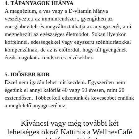
4. TÁPANYAGOK HIÁNYA
A magnézium, a vas vagy a D-vitamin hiánya
veszélyezteti az immunrendszert, gyengítheti az
energiabevitelt és megváltoztathatja az anyagcserét, ami
megnehezíti az egészséges életmódot. Sokan ilyenkor
koffeinnel, édességekkel vagy egyszerű szénhidrátokkal
kompenzálnak, de az is előfordul, hogy túl gyengének
érzik magukat a rendszeres edzésekhez.
5. IDŐSEBB KOR
Ezzel nem igazán lehet mit kezdeni. Egyszerűen nem
égetünk el annyi kalóriát 40 vagy 50 évesen, mint 20
esztendősen. Többet kell edzenünk és kevesebbet ennünk
a megfelelő anyagcseréhez.
Kíváncsi vagy még további két
lehetséges okra? Kattints a
WellnesCafé