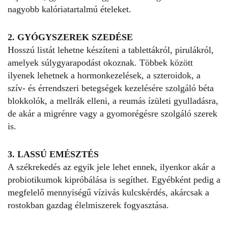
nagyobb kalóriatartalmú ételeket.
2. GYÓGYSZEREK SZEDÉSE
Hosszú listát lehetne készíteni a tablettákról, pirulákról,
amelyek súlygyarapodást okoznak. Többek között
ilyenek lehetnek a hormonkezelések, a szteroidok, a
szív- és érrendszeri betegségek kezelésére szolgáló béta
blokkolók, a mellrák elleni, a reumás ízületi gyulladásra,
de akár a migrénre vagy a gyomorégésre szolgáló szerek
is.
3. LASSÚ EMÉSZTÉS
A székrekedés az egyik jele lehet ennek, ilyenkor akár a
probiotikumok kipróbálása is segíthet. Egyébként pedig a
megfelelő mennyiségű vízivás kulcskérdés, akárcsak a
rostokban gazdag élelmiszerek fogyasztása.