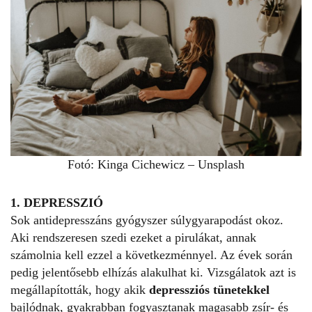
Fotó:
Kinga Cichewicz
–
Unsplash
1. DEPRESSZIÓ
Sok antidepresszáns gyógyszer súlygyarapodást okoz.
Aki rendszeresen szedi ezeket a pirulákat, annak
számolnia kell ezzel a következménnyel. Az évek során
pedig jelentősebb elhízás alakulhat ki. Vizsgálatok azt is
megállapították, hogy akik
depressziós tünetekkel
bajlódnak, gyakrabban fogyasztanak magasabb zsír- és