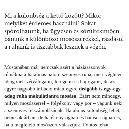
Mi a különbség a kettő között? Mikor
melyiket érdemes használni? Sokat
spórolhatunk, ha ügyesen és körültekintően
bánunk a különböző mosószerekkel, ráadásul
a ruháink is tisztábbak lesznek a végén.
Mostanában már nemcsak azért a háziasszonyok
rémálma a hatalmas halom szennyes ruha, mert végtelen
ideig tart szétválogatni, teregetni és hajtogatni, de az
egyre nagyobb infláció miatt egyre
drágább is egy-egy
adag ruha makulátlanra mosása
. Ezért nem mindegy,
milyen mosószerrel – folyékony vagy por – vágunk neki
a szennyes felszámolásának. Hatalmas különbség lehet,
nemcsak árban, de hatékonyságban és hatásosságban is,
ha a megfelelő
mosószert
választjuk. Fontos tehát