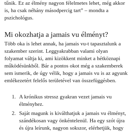
tűnik. Ez az élmény nagyon félelmetes lehet, még akkor
is, ha csak néhány másodpercig tart” – mondta a
pszichológus.
Mi okozhatja a jamais vu élményt?
Több oka is lehet annak, ha jamais vu-t tapasztalunk a
szakember szerint. Leggyakrabban valami olyan
folyamat váltja ki, ami kizökkent minket a hétköznapi
működésünkből. Bár a pontos okot még a szakemberek
sem ismerik, de úgy vélik, hogy a jamais vu is az agyunk
emlékezetért felelős területével van összefüggésben.
A krónikus stressz gyakran vezet
jamais vu
élményhez
.
Saját magunk is kiválthatjuk a
jamais vu
élményt,
szándékosan vagy önkéntelenül. Ha egy szót újra
és újra leírunk, nagyon sokszor, elérhetjük, hogy