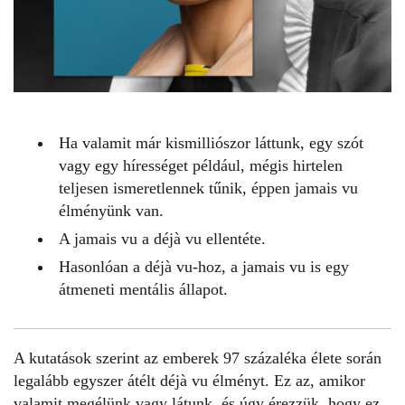
Ha valamit már kismilliószor láttunk, egy szót
vagy egy hírességet például, mégis hirtelen
teljesen ismeretlennek tűnik, éppen jamais vu
élményünk van.
A jamais vu a déjà vu ellentéte.
Hasonlóan a déjà vu-hoz, a jamais vu is egy
átmeneti mentális állapot.
A kutatások szerint az emberek 97 százaléka élete során
legalább egyszer átélt
déjà vu
élményt. Ez az, amikor
valamit megélünk vagy látunk, és úgy érezzük, hogy ez