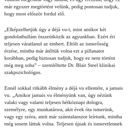
már egyszer megtörtént velünk, pedig pontosan tudjuk,
hogy most először fordul elő.
„Elképzelhetjük úgy a déjà vu-t, mint amikor két
gondolathullám összeütközik az agyunkban. Ezért éri
teljesen váratlanul az embert. Eltölt az ismerősség
érzése, mintha már átéltük volna ezt a pillanatot
korábban, pedig biztosan tudjuk, hogy ez nem történt
még meg soha” – szemléltette Dr. Blair Steel klinikai
szakpszichológus.
Ennél sokkal ritkább élmény a
déjà vu ellentéte
, a jamais
vu. „Amikor
jamais vu élményünk
van, úgy nézünk
valaki vagy valami teljesen hétköznapi dologra,
személyre, egy munkatársra, akit évek óta ismerünk,
vagy egy szóra, amit már számtalanszor leírtunk, mintha
még sosem láttuk volna. Teljesen újnak és ismeretlennek