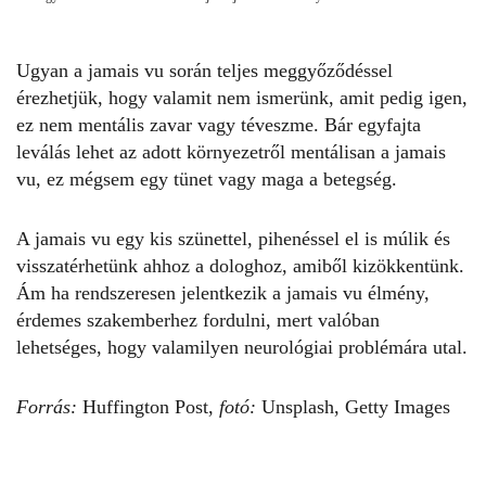
Ugyan a
jamais vu
során teljes meggyőződéssel
érezhetjük, hogy valamit nem ismerünk, amit pedig igen,
ez nem mentális zavar vagy téveszme. Bár egyfajta
leválás lehet az adott környezetről mentálisan a jamais
vu, ez mégsem egy tünet vagy maga a betegség.
A
jamais vu
egy kis szünettel, pihenéssel el is múlik és
visszatérhetünk ahhoz a dologhoz, amiből kizökkentünk.
Ám ha rendszeresen jelentkezik a
jamais vu
élmény,
érdemes szakemberhez fordulni, mert valóban
lehetséges, hogy valamilyen neurológiai problémára utal.
Forrás:
Huffington Post,
fotó:
Unsplash, Getty Images