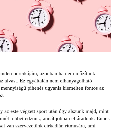
inden porcikájára, azonban ha nem időzítünk
az alvást. Ez egyáltalán nem elhanyagolható
ő mennyiségű pihenés ugyanis kiemelten fontos az
oz.
 az este végzett sport után úgy alszunk majd, mint
inél többet edzünk
, annál jobban elfáradunk. Ennek
al van szervezetünk cirkadián ritmusára, ami