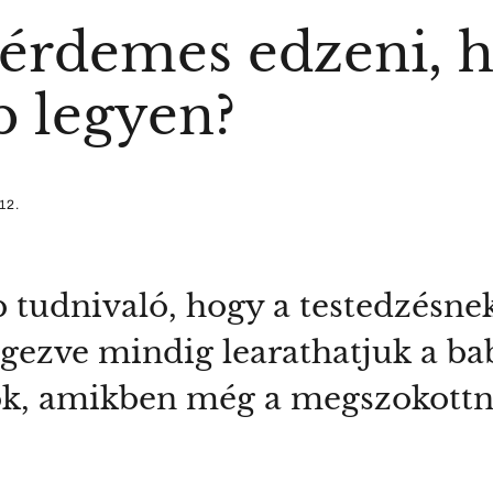
érdemes edzeni, h
b legyen?
12.
b tudnivaló, hogy a testedzésne
égezve mindig learathatjuk a b
ok, amikben még a megszokottn