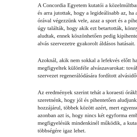
A Concordia Egyetem kutatói a közelmúltban
és arra jutottak, hogy a legideálisabb az, ha 
órával végezzünk vele, azaz a sport és a pih
úgy találták, hogy akik ezt betartották, kön
aludtak, ennek köszönhetően pedig kipihente
alvás szervezetre gyakorolt áldásos hatásait.
Azoknál, akik nem sokkal a lefekvés előtt h
megfigyeltek különféle alvászavarokat: továb
szervezet regenerálódására fordított alvásidő
Az eredmények szerint tehát a koraesti órákba
szeretnénk, hogy jól és pihentetően aludjunk
hozzájárul, többek között azért, mert egyens
azonban azt is, hogy nincs két egyforma emb
megfigyelésük mindenkinél működik, a kuta
többségére igaz lehet.