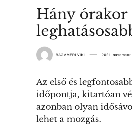
Hány órakor 
leghatásosab
BAGAMÉRI VIKI
2021. november 
Az első és legfontosab
időpontja, kitartóan v
azonban olyan idősáv
lehet a mozgás.