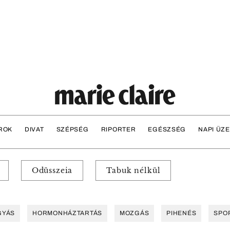
ROK
DIVAT
SZÉPSÉG
RIPORTER
EGÉSZSÉG
NAPI ÜZ
Odüsszeia
Tabuk nélkül
GYÁS
HORMONHÁZTARTÁS
MOZGÁS
PIHENÉS
SPO