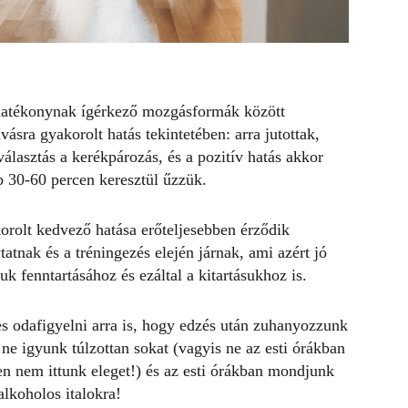
hatékonynak ígérkező mozgásformák
között
ásra gyakorolt hatás tekintetében: arra jutottak,
álasztás a kerékpározás, és a pozitív hatás akkor
bb 30-60 percen keresztül űzzük.
korolt kedvező hatása erőteljesebben érződik
tnak és a tréningezés elején járnak, ami azért jó
k fenntartásához és ezáltal a kitartásukhoz is.
s odafigyelni arra is, hogy edzés után zuhanyozzunk
 ne igyunk túlzottan sokat (vagyis ne az esti órákban
n nem ittunk eleget!) és az esti órákban mondjunk
alkoholos italokra!