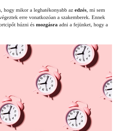
és, hogy mikor a leghatékonyabb az
edzés
, mi sem
t végeztek erre vonatkozóan a szakemberek. Ennek
rtcipőt húzni és
mozgásra
adni a fejünket, hogy a