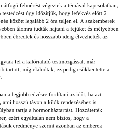
 átfogó felmérést végeztek a témával kapcsolatban,
a testedzést úgy időzítjük, hogy lefekvés előtt 2
enés között legalább 2 óra teljen el. A szakemberek
nyebben álomra tudták hajtani a fejüket és mélyebben
bben ébredtek és hosszabb ideig élvezhették az
agytak fel
a kalóriafaló testmozgással
, már
b tartott, míg elaludtak, ez pedig csökkentette a
t.
n a legjobb edzésre fordítani az időt, ha azt
, ami hosszú távon a kilók rendezéséhez is
úlyban tartja a hormonháztartást.
Hozzátették
er, ezért egyáltalán nem biztos, hogy a
tásuk eredménye szerint azonban az emberek