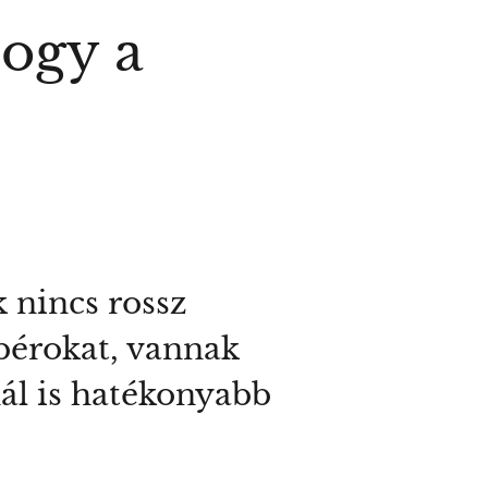
ogy a
k nincs rossz
abérokat, vannak
ál is hatékonyabb