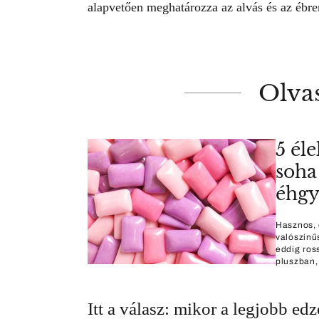
alapvetően meghatározza az alvás és az ébren
Olva
5 él
soha
éhgy
Hasznos, 
valószínű
eddig ros
pluszban,
Itt a válasz: mikor a legjobb edz