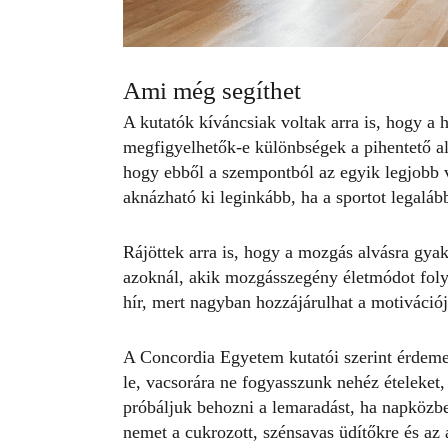
Ami még segíthet
A kutatók kíváncsiak voltak arra is, hogy
a 
megfigyelhetők-e különbségek a pihentető alv
hogy ebből a szempontból az egyik legjobb v
aknázható ki leginkább, ha a sportot legalá
Rájöttek arra is, hogy a mozgás alvásra gya
azoknál, akik mozgásszegény életmódot folyta
hír, mert nagyban hozzájárulhat a motivációju
A Concordia Egyetem kutatói szerint érdeme
le, vacsorára ne fogyasszunk nehéz ételeket,
próbáljuk behozni a lemaradást, ha napközbe
nemet a cukrozott, szénsavas üdítőkre és az 