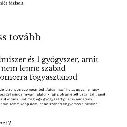
lét fázisait.
ss tovább
elmiszer és 1 gyógyszer, amit
 nem lenne szabad
omorra fogyasztanod
de bizonyos szempontból „fájdalmas” lista, ugyanis nagy
séggel mindannyian találunk rajta olyan ételt vagy italt, amit
szul ettünk. Sőt még egy gyógyszertípust is mutatunk
 amit semmiképp nem lenne szabad éhgyomorra bevenni!
eni?