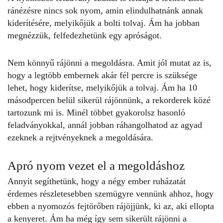
ránézésre nincs sok nyom, amin elindulhatnánk annak
kiderítésére, melyikőjük a bolti tolvaj. Ám ha jobban
megnézzük, felfedezhetünk egy apróságot.
Nem könnyű rájönni a megoldásra. Amit jól mutat az is,
hogy a legtöbb embernek akár fél percre is szüksége
lehet, hogy kiderítse, melyikőjük a tolvaj. Ám ha 10
másodpercen belül sikerül rájönnünk, a rekorderek közé
tartozunk mi is. Minél többet gyakorolsz hasonló
feladványokkal, annál jobban ráhangolhatod az agyad
ezeknek a rejtvényeknek a megoldására.
Apró nyom vezet el a megoldáshoz
Annyit segíthetünk, hogy a négy ember ruházatát
érdemes részletesebben szemügyre vennünk ahhoz, hogy
ebben a
nyomozós fejtörőben
rájöjjünk, ki az, aki ellopta
a kenyeret. Ám ha még így sem sikerült rájönni a