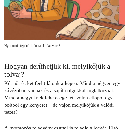
Nyomozós fejtörő: ki lopta el a kenyeret?
Hogyan deríthetjük ki, melyikőjük a
tolvaj?
Két nőt és két férfit látunk a képen. Mind a négyen egy
kávézóban vannak és a saját dolgukkal foglalkoznak.
Mind a négyüknek lehetősége lett volna ellopni egy
boltból egy kenyeret – de vajon melyikőjük a valódi
tettes?
A
nyomozós feladvány
ezúttal is feladja a leckét. Első