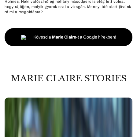
Holmes. Neki valószínűleg néhány másodperc is elég lett volna,
hogy rájöjjön, melyik gyerek csal a vizsgán. Mennyi idő alatt jövünk
rá mi a megoldásra?
Kövesd a
Marie Claire
-t a Google hírekben!
MARIE CLAIRE STORIES