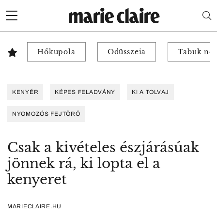
Hőkupola
Odüsszeia
Tabuk nél
KENYÉR
KÉPES FELADVÁNY
KI A TOLVAJ
NYOMOZÓS FEJTÖRŐ
Csak a kivételes észjárásúak
jönnek rá, ki lopta el a
kenyeret
MARIECLAIRE.HU