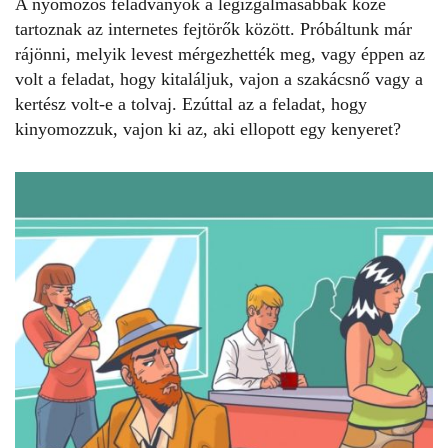
A nyomozós feladványok a legizgalmasabbak közé
tartoznak az internetes fejtörők között. Próbáltunk már
rájönni, melyik
levest mérgezhették meg
, vagy éppen az
volt a feladat, hogy kitaláljuk, vajon a szakácsnő vagy a
kertész volt-e a
tolvaj
. Ezúttal az a
feladat
, hogy
kinyomozzuk, vajon ki az, aki ellopott egy kenyeret?